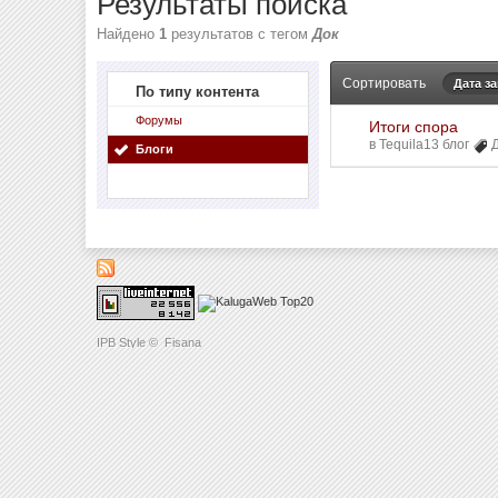
Результаты поиска
Найдено
1
результатов с тегом
Док
Сортировать
Дата з
По типу контента
Форумы
Итоги спора
в
Tequila13 блог
Блоги
IPB Style
©
Fisana