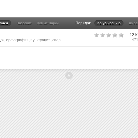
Порядок
аписи
Название
Комментарии
по убыванию
по в
12 
47
Док
,
орфография
,
пунктуация
,
спор