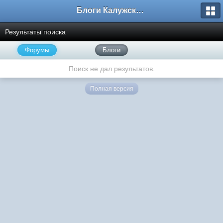
Блоги Калужского перекрестка
Результаты поиска
Форумы
Блоги
Поиск не дал результатов.
Полная версия