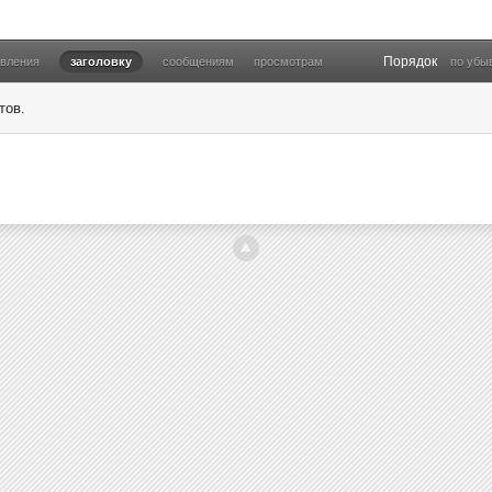
Порядок
овления
заголовку
сообщениям
просмотрам
по убы
тов.