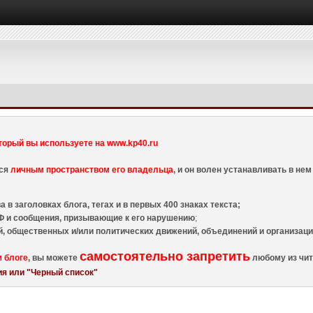
торый вы используете на www.kp40.ru
тся
личным пространством его владельца
, и он волен устанавливать в н
 в заголовках блога, тегах и в первых 400 знаках текста;
 и сообщения, призывающие к его нарушению
;
й, общественных и/или политических движений, объединений и организа
самостоятельно запретить
м блоге
, вы можете
любому из чит
я или "Черный список"