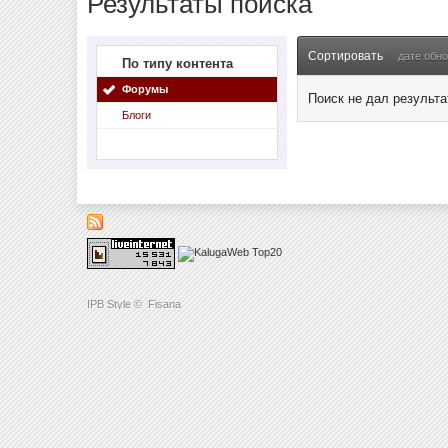
Результаты поиска
Сортировать
дате обн
По типу контента
Форумы
Поиск не дал результа
Блоги
IPB Style
©
Fisana