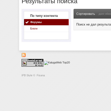
Результаты поиска
Сортировать
дате обн
По типу контента
Форумы
Поиск не дал результа
Блоги
IPB Style
©
Fisana