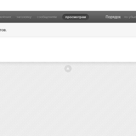
Порядок
овления
заголовку
сообщениям
просмотрам
по убы
тов.