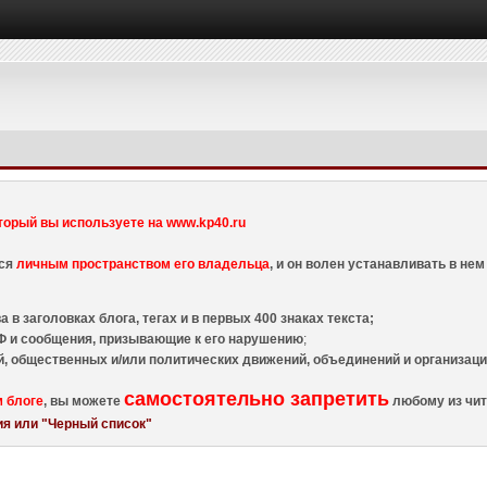
торый вы используете на www.kp40.ru
тся
личным пространством его владельца
, и он волен устанавливать в н
 в заголовках блога, тегах и в первых 400 знаках текста;
 и сообщения, призывающие к его нарушению
;
й, общественных и/или политических движений, объединений и организа
самостоятельно запретить
м блоге
, вы можете
любому из чит
я или "Черный список"