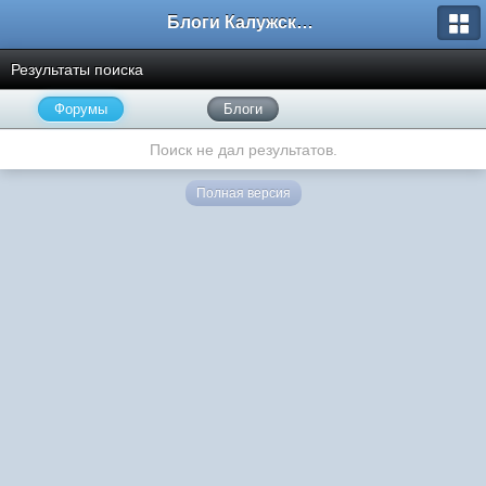
Блоги Калужского перекрестка
Результаты поиска
Форумы
Блоги
Поиск не дал результатов.
Полная версия