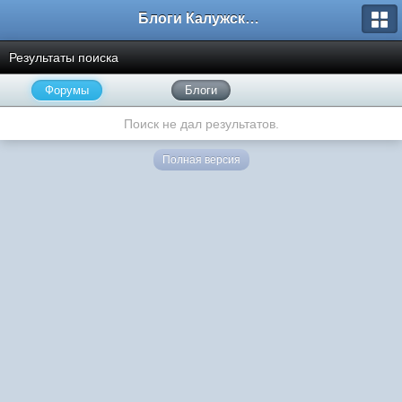
Блоги Калужского перекрестка
Результаты поиска
Форумы
Блоги
Поиск не дал результатов.
Полная версия