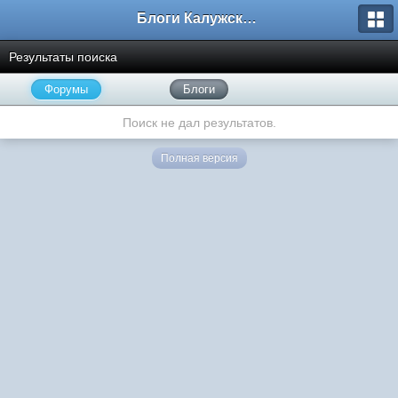
Блоги Калужского перекрестка
Результаты поиска
Форумы
Блоги
Поиск не дал результатов.
Полная версия