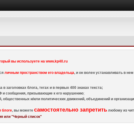
торый вы используете на www.kp40.ru
тся
личным пространством его владельца
, и он волен устанавливать в н
 в заголовках блога, тегах и в первых 400 знаках текста;
 и сообщения, призывающие к его нарушению
;
й, общественных и/или политических движений, объединений и организа
самостоятельно запретить
м блоге
, вы можете
любому из чит
я или "Черный список"