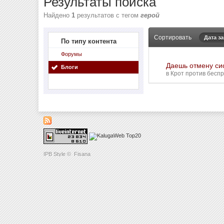
Результаты поиска
Найдено
1
результатов с тегом
герой
Сортировать
Дата з
По типу контента
Форумы
Даешь отмену сис
Блоги
в
Крот против бесп
IPB Style
©
Fisana