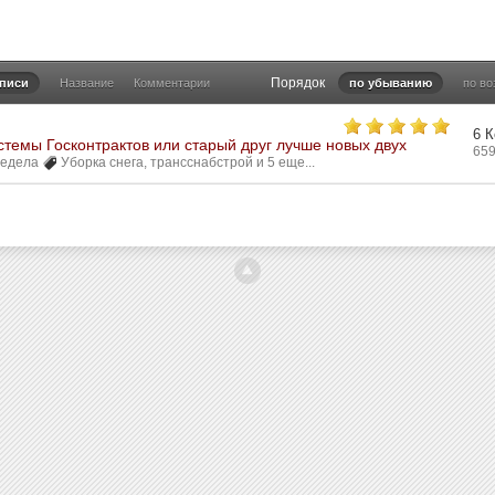
Порядок
аписи
Название
Комментарии
по убыванию
по в
6 
темы Госконтрактов или старый друг лучше новых двух
65
редела
Уборка снега
,
трансснабстрой
и 5 еще...