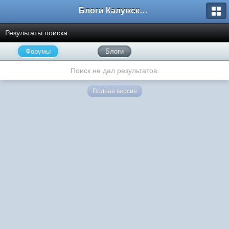
Блоги Калужского перекрестка
Результаты поиска
Форумы
Блоги
Поиск не дал результатов.
Полная версия