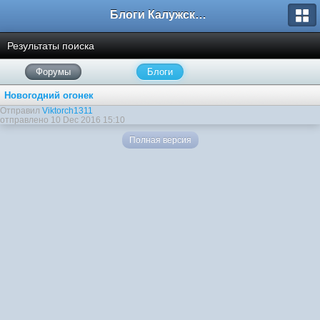
Блоги Калужского перекрестка
Результаты поиска
Форумы
Блоги
Новогодний огонек
Отправил
Viktorch1311
отправлено 10 Dec 2016 15:10
Полная версия