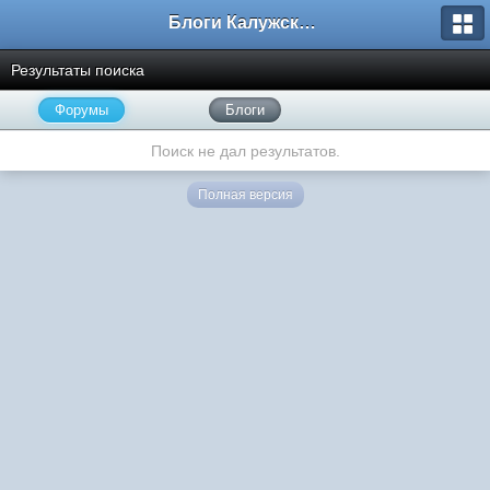
Блоги Калужского перекрестка
Результаты поиска
Форумы
Блоги
Поиск не дал результатов.
Полная версия