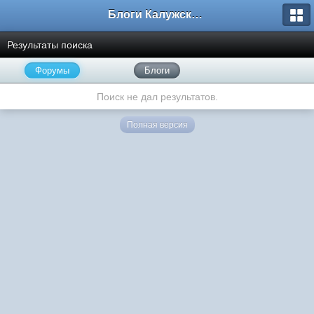
Блоги Калужского перекрестка
Результаты поиска
Форумы
Блоги
Поиск не дал результатов.
Полная версия