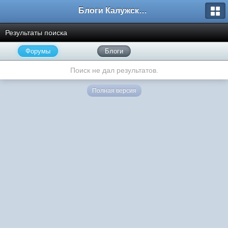
Блоги Калужского перекрестка
Результаты поиска
Форумы
Блоги
Поиск не дал результатов.
Полная версия