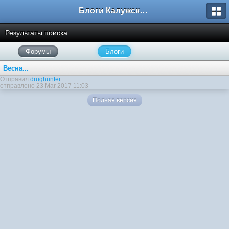
Блоги Калужского перекрестка
Результаты поиска
Форумы
Блоги
Весна...
Отправил
drughunter
отправлено 23 Mar 2017 11:03
Полная версия