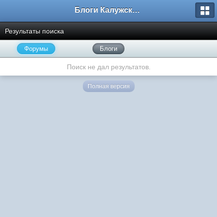
Блоги Калужского перекрестка
Результаты поиска
Форумы
Блоги
Поиск не дал результатов.
Полная версия