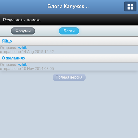
Блоги Калужского перекрестка
Результаты поиска
Форумы
Блоги
Яйцо
Отправил
vzhik
отправлено 14 Aug 2015 14:42
О желаниях
Отправил
vzhik
отправлено 10 Nov 2014 08:05
Полная версия