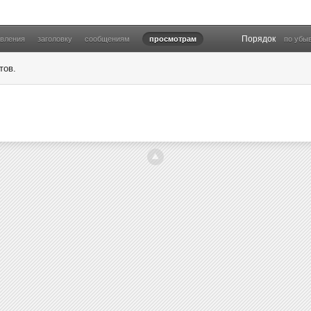
Порядок
овления
заголовку
сообщениям
просмотрам
по убы
тов.