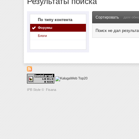
Результаты поиска
Сортировать
дате обн
По типу контента
Форумы
Поиск не дал результа
Блоги
IPB Style
©
Fisana