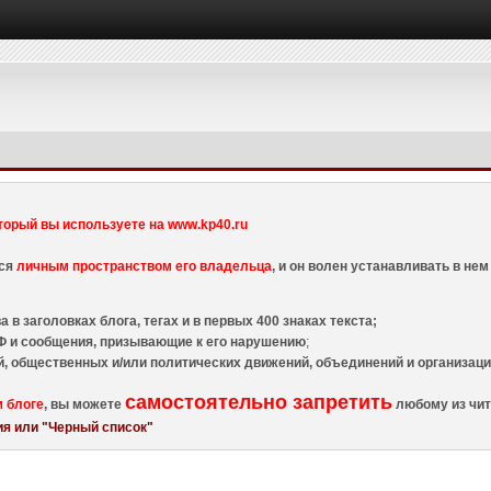
торый вы используете на www.kp40.ru
тся
личным пространством его владельца
, и он волен устанавливать в н
 в заголовках блога, тегах и в первых 400 знаках текста;
 и сообщения, призывающие к его нарушению
;
й, общественных и/или политических движений, объединений и организа
самостоятельно запретить
м блоге
, вы можете
любому из чит
я или "Черный список"