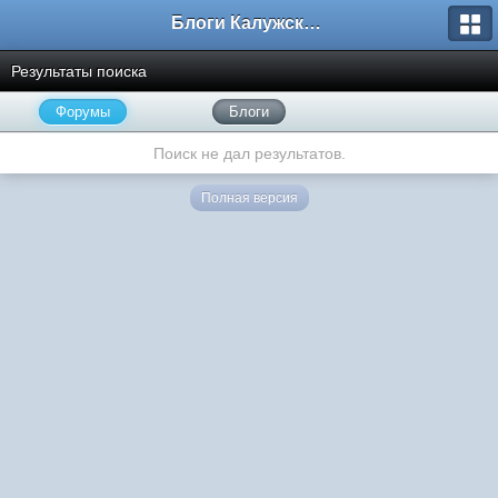
Блоги Калужского перекрестка
Результаты поиска
Форумы
Блоги
Поиск не дал результатов.
Полная версия