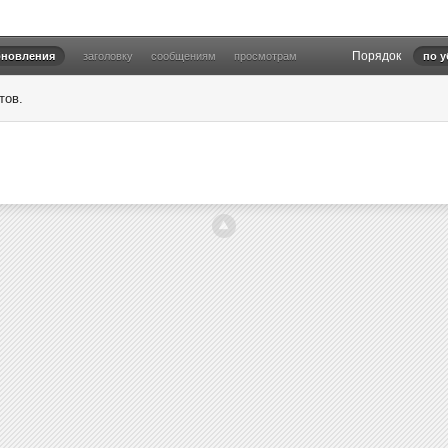
Порядок
бновления
заголовку
сообщениям
просмотрам
по 
тов.