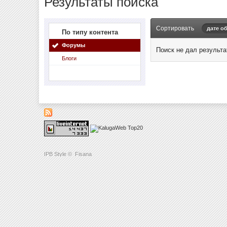
Результаты поиска
Сортировать
дате о
По типу контента
Форумы
Поиск не дал результа
Блоги
IPB Style
©
Fisana