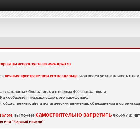
торый вы используете на www.kp40.ru
тся
личным пространством его владельца
, и он волен устанавливать в н
 в заголовках блога, тегах и в первых 400 знаках текста;
 и сообщения, призывающие к его нарушению
;
й, общественных и/или политических движений, объединений и организа
самостоятельно запретить
м блоге
, вы можете
любому из чит
я или "Черный список"