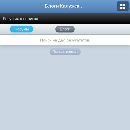
Блоги Калужского перекрестка
Результаты поиска
Форумы
Блоги
Поиск не дал результатов.
Полная версия