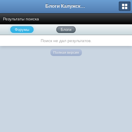
Блоги Калужского перекрестка
Результаты поиска
Форумы
Блоги
Поиск не дал результатов.
Полная версия