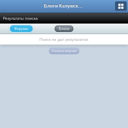
Блоги Калужского перекрестка
Результаты поиска
Форумы
Блоги
Поиск не дал результатов.
Полная версия