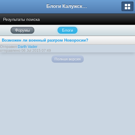
Блоги Калужского перекрестка
Результаты поиска
Форумы
Блоги
Возможен ли военный разгром Новоросии?
Отправил
Darth Vader
отправлено 06 Jul 2015 07:49
Полная версия