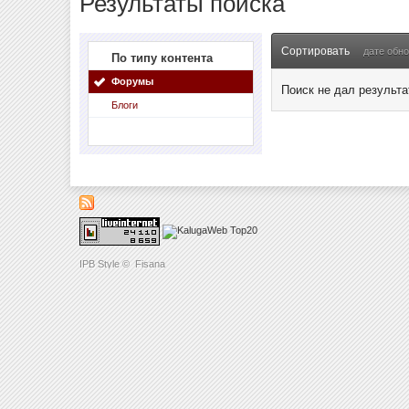
Результаты поиска
Сортировать
дате обн
По типу контента
Форумы
Поиск не дал результа
Блоги
IPB Style
©
Fisana