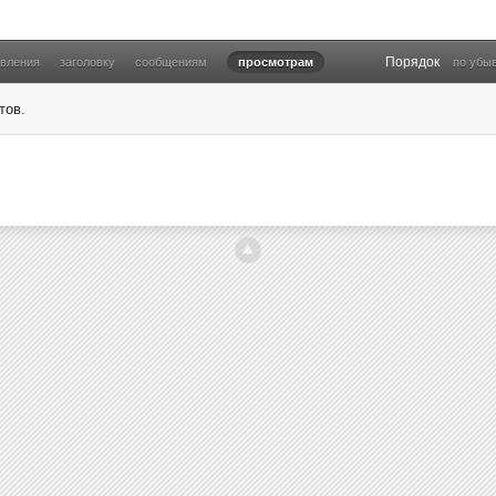
Порядок
овления
заголовку
сообщениям
просмотрам
по убы
тов.