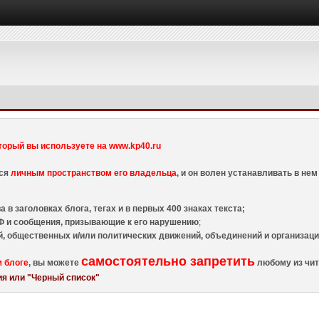
торый вы используете на www.kp40.ru
тся
личным пространством его владельца
, и он волен устанавливать в н
 в заголовках блога, тегах и в первых 400 знаках текста;
 и сообщения, призывающие к его нарушению
;
й, общественных и/или политических движений, объединений и организа
самостоятельно запретить
м блоге
, вы можете
любому из чит
я или "Черный список"