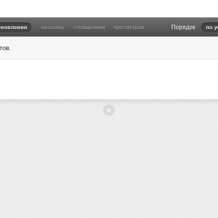
Порядок
бновления
заголовку
сообщениям
просмотрам
по 
тов.