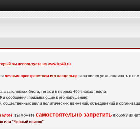
торый вы используете на www.kp40.ru
тся
личным пространством его владельца
, и он волен устанавливать в н
 в заголовках блога, тегах и в первых 400 знаках текста;
 и сообщения, призывающие к его нарушению
;
й, общественных и/или политических движений, объединений и организа
самостоятельно запретить
м блоге
, вы можете
любому из чит
я или "Черный список"