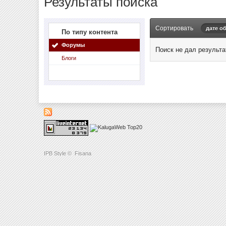
Результаты поиска
Сортировать
дате о
По типу контента
Форумы
Поиск не дал результа
Блоги
IPB Style
©
Fisana