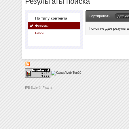
Результаты поиска
Сортировать
дате о
По типу контента
Форумы
Поиск не дал результа
Блоги
IPB Style
©
Fisana