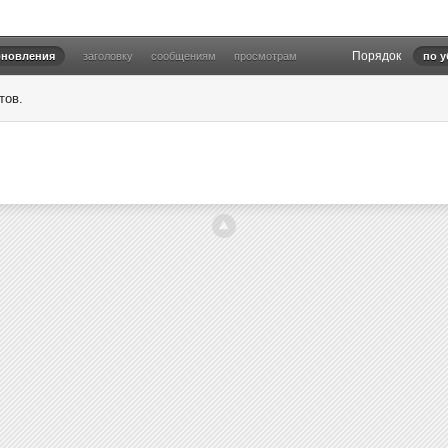
Порядок
бновления
заголовку
сообщениям
просмотрам
по 
тов.