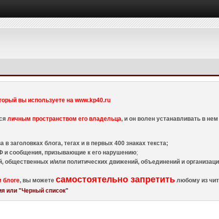
торый вы используете на www.kp40.ru
тся
личным пространством его владельца
, и он волен устанавливать в н
 в заголовках блога, тегах и в первых 400 знаках текста;
 и сообщения, призывающие к его нарушению
;
й, общественных и/или политических движений, объединений и организа
самостоятельно запретить
м блоге
, вы можете
любому из чит
я или "Черный список"