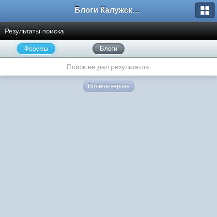
Блоги Калужского перекрестка
Результаты поиска
Форумы
Блоги
Поиск не дал результатов.
Полная версия