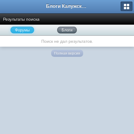
Блоги Калужского перекрестка
Результаты поиска
Форумы
Блоги
Поиск не дал результатов.
Полная версия