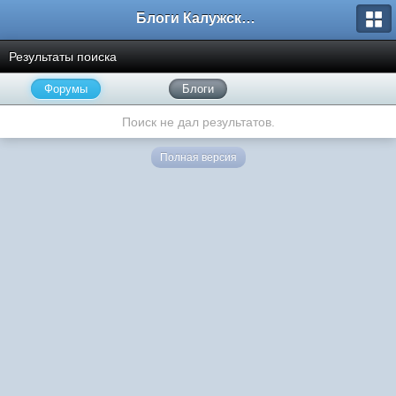
Блоги Калужского перекрестка
Результаты поиска
Форумы
Блоги
Поиск не дал результатов.
Полная версия