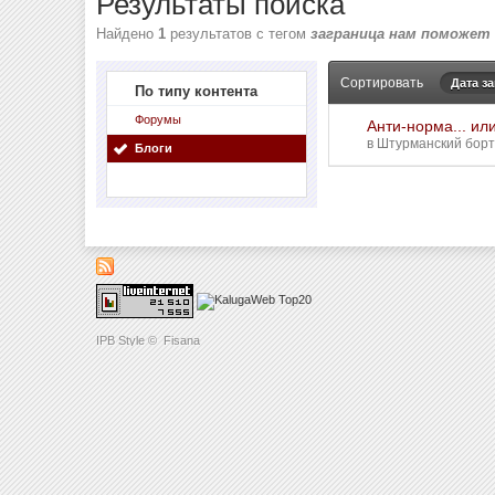
Результаты поиска
Найдено
1
результатов с тегом
заграница нам поможет
Сортировать
Дата з
По типу контента
Форумы
Анти-норма... ил
в
Штурманский борт
Блоги
IPB Style
©
Fisana