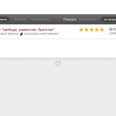
Порядок
аписи
Название
Комментарии
по убыванию
по возр
и "свобода, равенство, братство"
58 
1089
овой журнал
заграница нам поможет