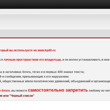
торый вы используете на www.kp40.ru
тся
личным пространством его владельца
, и он волен устанавливать в н
 в заголовках блога, тегах и в первых 400 знаках текста;
 и сообщения, призывающие к его нарушению
;
й, общественных и/или политических движений, объединений и организа
самостоятельно запретить
м блоге
, вы можете
любому из чит
я или "Черный список"