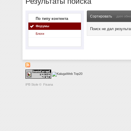
Результаты поиска
Сортировать
дате обн
По типу контента
Форумы
Поиск не дал результа
Блоги
IPB Style
©
Fisana