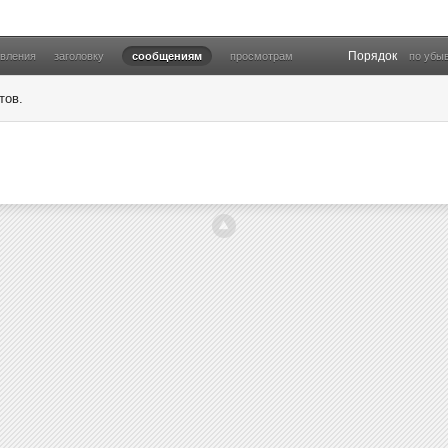
Порядок
овления
заголовку
сообщениям
просмотрам
по убы
тов.