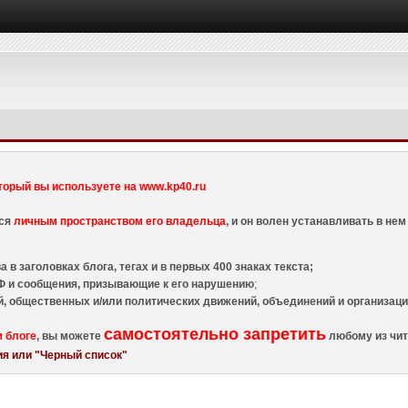
торый вы используете на www.kp40.ru
тся
личным пространством его владельца
, и он волен устанавливать в н
 в заголовках блога, тегах и в первых 400 знаках текста;
 и сообщения, призывающие к его нарушению
;
й, общественных и/или политических движений, объединений и организа
самостоятельно запретить
м блоге
, вы можете
любому из чит
я или "Черный список"