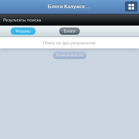
Блоги Калужского перекрестка
Результаты поиска
Форумы
Блоги
Поиск не дал результатов.
Полная версия