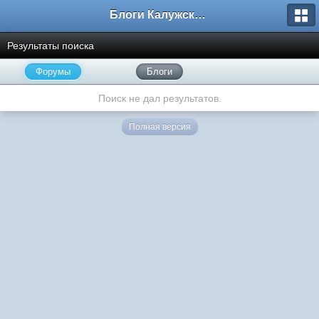
Блоги Калужского перекрестка
Результаты поиска
Форумы
Блоги
Поиск не дал результатов.
Полная версия