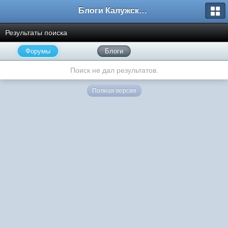
Блоги Калужского перекрестка
Результаты поиска
Форумы
Блоги
Поиск не дал результатов.
Полная версия