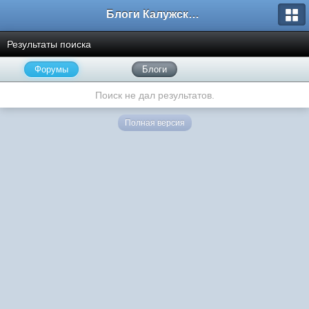
Блоги Калужского перекрестка
Результаты поиска
Форумы
Блоги
Поиск не дал результатов.
Полная версия