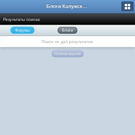
Блоги Калужского перекрестка
Результаты поиска
Форумы
Блоги
Поиск не дал результатов.
Полная версия