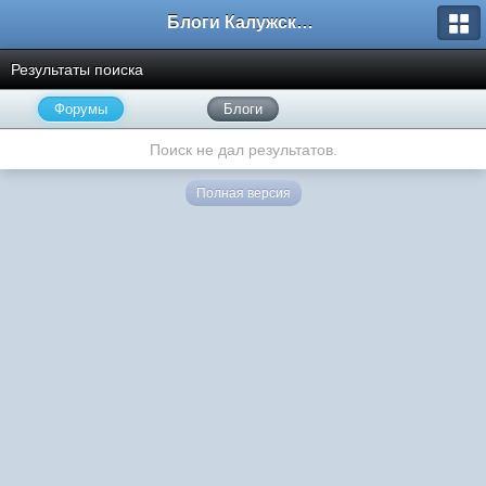
Блоги Калужского перекрестка
Результаты поиска
Форумы
Блоги
Поиск не дал результатов.
Полная версия