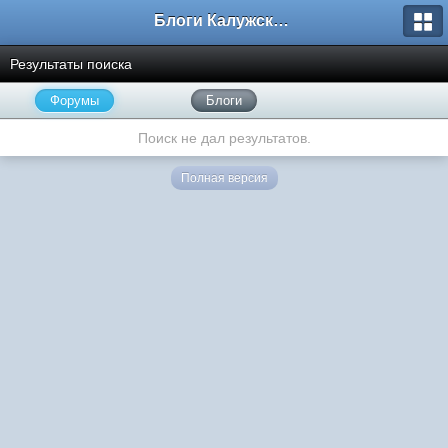
Блоги Калужского перекрестка
Результаты поиска
Форумы
Блоги
Поиск не дал результатов.
Полная версия