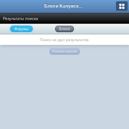
Блоги Калужского перекрестка
Результаты поиска
Форумы
Блоги
Поиск не дал результатов.
Полная версия