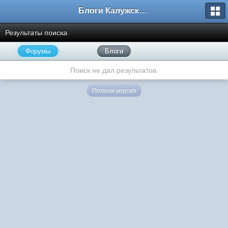
Блоги Калужского перекрестка
Результаты поиска
Форумы
Блоги
Поиск не дал результатов.
Полная версия