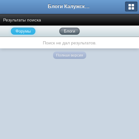
Блоги Калужского перекрестка
Результаты поиска
Форумы
Блоги
Поиск не дал результатов.
Полная версия