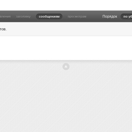
Порядок
овления
заголовку
сообщениям
просмотрам
по у
тов.