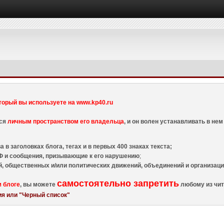
торый вы используете на www.kp40.ru
тся
личным пространством его владельца
, и он волен устанавливать в н
 в заголовках блога, тегах и в первых 400 знаках текста;
 и сообщения, призывающие к его нарушению
;
й, общественных и/или политических движений, объединений и организа
самостоятельно запретить
м блоге
, вы можете
любому из чит
я или "Черный список"