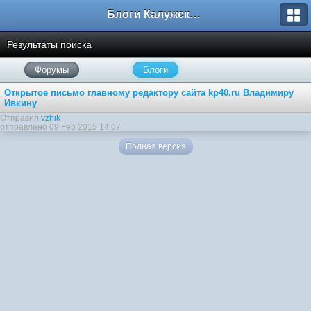
Блоги Калужского перекрестка
Результаты поиска
Форумы
Блоги
Открытое письмо главному редактору сайта kp40.ru Владимиру
Ивкину
Отправил
vzhik
отправлено 09 Feb 2015 14:07
Полная версия