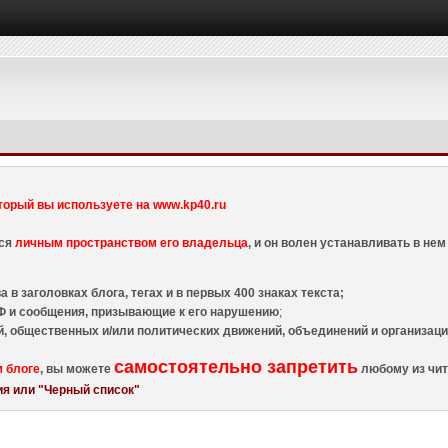
торый вы используете на www.kp40.ru
тся
личным пространством его владельца
, и он волен устанавливать в н
 в заголовках блога, тегах и в первых 400 знаках текста;
 и сообщения, призывающие к его нарушению
;
й, общественных и/или политических движений, объединений и организа
самостоятельно запретить
м блоге
, вы можете
любому из чит
я или "Черный список"