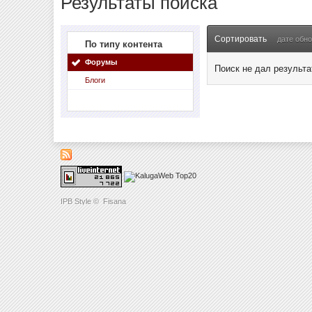
Результаты поиска
Сортировать
дате обн
По типу контента
Форумы
Поиск не дал результа
Блоги
IPB Style
©
Fisana