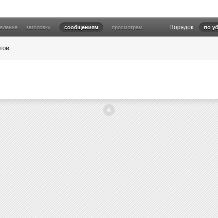
Порядок
овления
заголовку
сообщениям
просмотрам
по у
тов.