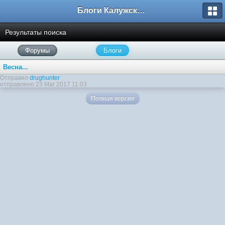
Блоги Калужского перекрестка
Результаты поиска
Форумы
Блоги
Весна...
Отправил
drughunter
отправлено 23 Mar 2017 11:03
Полная версия