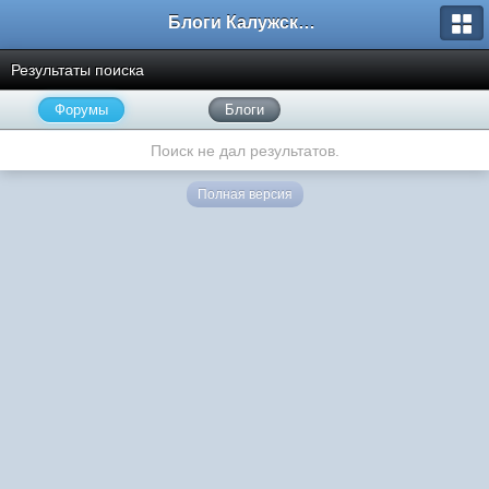
Блоги Калужского перекрестка
Результаты поиска
Форумы
Блоги
Поиск не дал результатов.
Полная версия