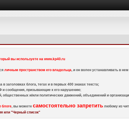
торый вы используете на www.kp40.ru
тся
личным пространством его владельца
, и он волен устанавливать в н
 в заголовках блога, тегах и в первых 400 знаках текста;
 и сообщения, призывающие к его нарушению
;
й, общественных и/или политических движений, объединений и организа
самостоятельно запретить
м блоге
, вы можете
любому из чит
я или "Черный список"