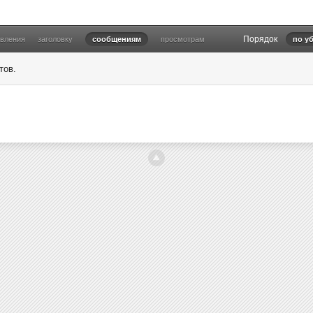
Порядок
овления
заголовку
сообщениям
просмотрам
по у
тов.