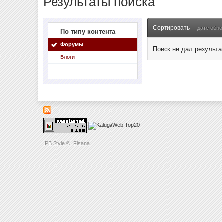
Результаты поиска
Сортировать
дате обн
По типу контента
Форумы
Поиск не дал результа
Блоги
IPB Style
©
Fisana