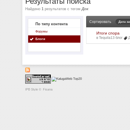
Результаты поиска
Найдено
1
результатов с тегом
Док
Сортировать
Дата з
По типу контента
Форумы
Итоги спора
в
Tequila13 блог
Блоги
IPB Style
©
Fisana