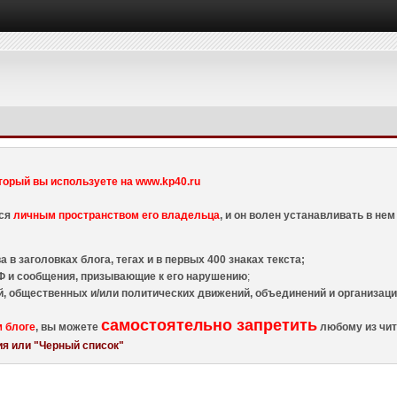
торый вы используете на www.kp40.ru
тся
личным пространством его владельца
, и он волен устанавливать в н
 в заголовках блога, тегах и в первых 400 знаках текста;
 и сообщения, призывающие к его нарушению
;
й, общественных и/или политических движений, объединений и организа
самостоятельно запретить
м блоге
, вы можете
любому из чит
я или "Черный список"