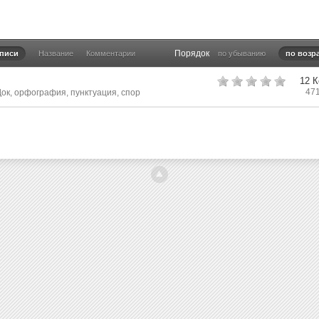
Порядок
аписи
Название
Комментарии
по убыванию
по возр
12 
47
Док
,
орфография
,
пунктуация
,
спор