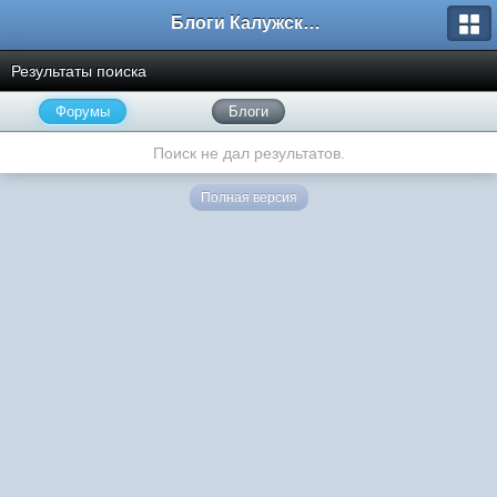
Блоги Калужского перекрестка
Результаты поиска
Форумы
Блоги
Поиск не дал результатов.
Полная версия