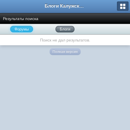
Блоги Калужского перекрестка
Результаты поиска
Форумы
Блоги
Поиск не дал результатов.
Полная версия